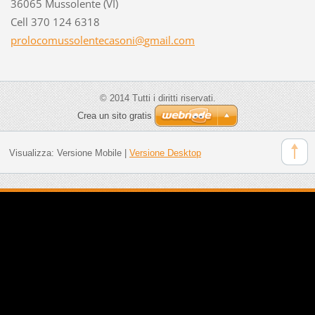
36065 Mussolente (VI)
Cell 370 124 6318
prolocom
ussolent
ecasoni@
gmail.co
m
© 2014 Tutti i diritti riservati.
Crea un sito gratis
Visualizza:
Versione Mobile
|
Versione Desktop